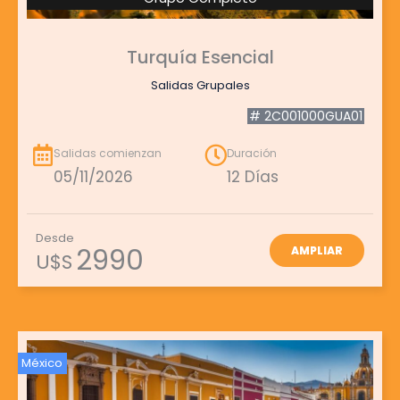
Turquía Esencial
Salidas Grupales
# 2C001000GUA01
Salidas comienzan
Duración
05/11/2026
12 Días
Desde
2990
AMPLIAR
U$S
México