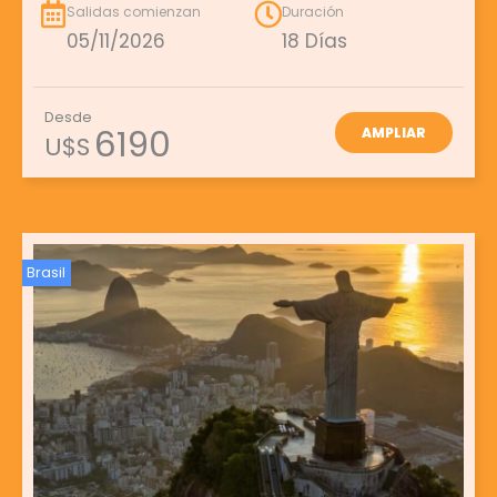
Salidas comienzan
Duración
05/11/2026
18 Días
Desde
6190
AMPLIAR
U$S
Brasil