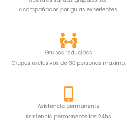
Nuestras salidas grupales son
SALIDA PREMIUM GARANTIZADA
ACOMPAÑADA DESDE BUENOS
acompañados por guias experientes.
AIRES
Más info
Grupos reducidos
Grupos exclusivos de 30 personas máximo.
Asistencia permanente
Asistencia permanente las 24hs.