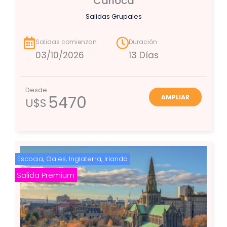
Carioca
Salidas Grupales
Salidas comienzan
Duración
03/10/2026
13 Días
Desde
5470
AMPLIAR
U$S
Escocia
,
Gales
,
Inglaterra
,
Irlanda
Salida Premium