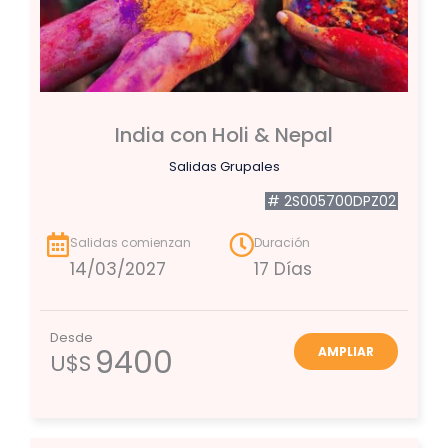
India con Holi & Nepal
Salidas Grupales
# 2S005700DPZ02
Salidas comienzan
Duración
14/03/2027
17 Días
Desde
9400
AMPLIAR
U$S