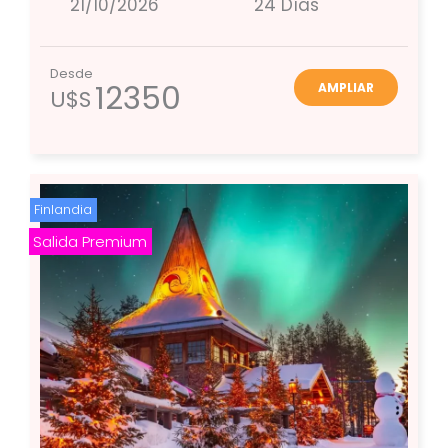
21/10/2026
24 Días
Desde
12350
AMPLIAR
U$S
Finlandia
Salida Premium