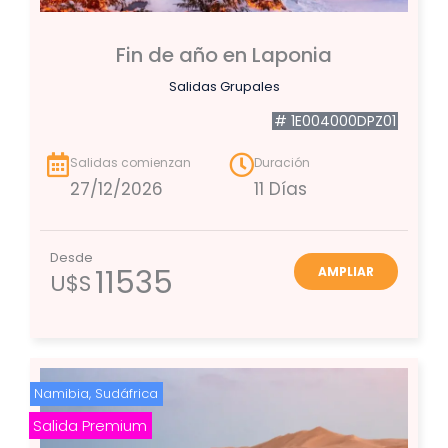
Fin de año en Laponia
Salidas Grupales
# 1E004000DPZ01
Salidas comienzan
Duración
27/12/2026
11 Días
Desde
11535
AMPLIAR
U$S
Namibia
,
Sudáfrica
Salida Premium