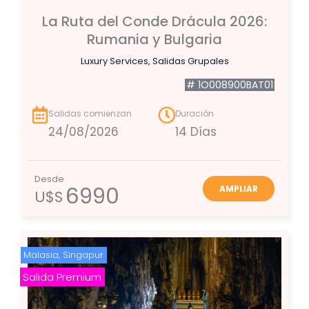
La Ruta del Conde Drácula 2026:
Rumania y Bulgaria
Luxury Services
,
Salidas Grupales
# 1O008900BAT01
Salidas comienzan
Duración
24/08/2026
14 Días
Desde
6990
AMPLIAR
U$S
Malasia
,
Singapur
Salida Premium