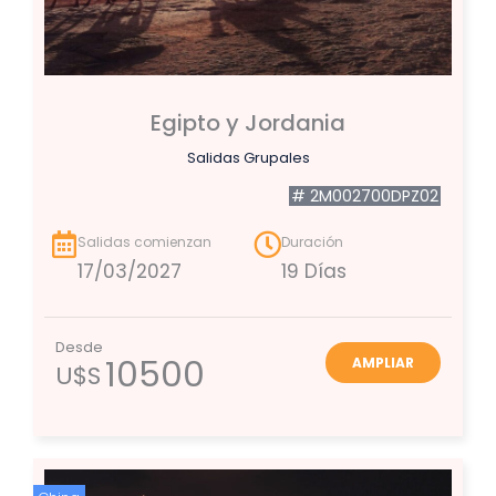
Egipto y Jordania
Salidas Grupales
# 2M002700DPZ02
Salidas comienzan
Duración
17/03/2027
19 Días
Desde
10500
AMPLIAR
U$S