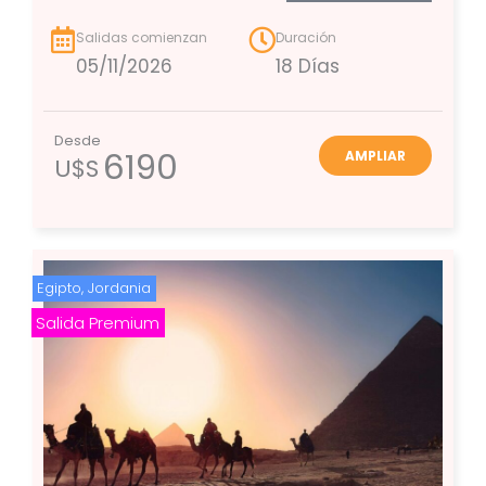
Salidas comienzan
Duración
05/11/2026
18 Días
Desde
6190
AMPLIAR
U$S
Egipto
,
Jordania
Salida Premium