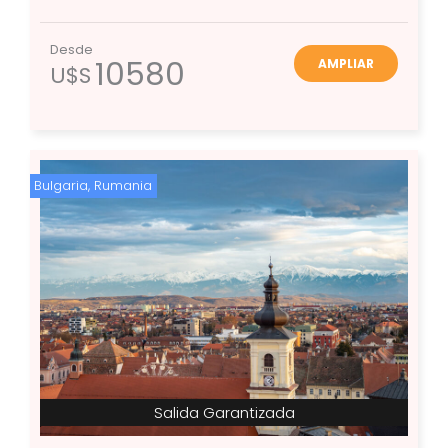
Desde
10580
AMPLIAR
U$S
Bulgaria
,
Rumania
Salida Garantizada