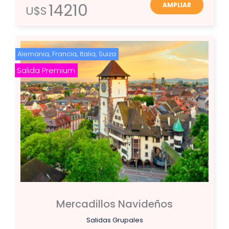
14210
AMPLIAR
U$S
Alemania
,
Francia
,
Italia
,
Suiza
Salida Premium
Mercadillos Navideños
Salidas Grupales