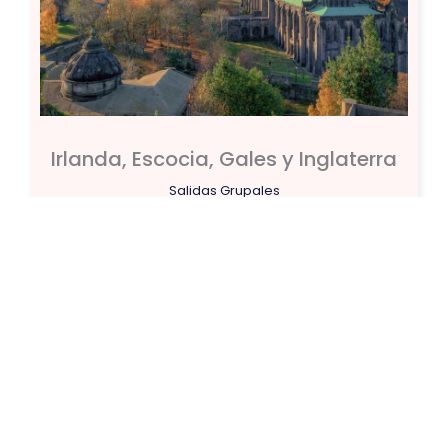
Irlanda, Escocia, Gales y Inglaterra
Salidas Grupales
# 1U001234DPZ02
Salidas comienzan
Duración
26/08/2026
24 Días
Desde
14615
AMPLIAR
U$S