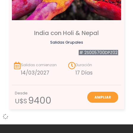
India con Holi & Nepal
Salidas Grupales
# 2S005700DPZ02
Salidas comienzan
Duración
14/03/2027
17 Días
Desde
9400
AMPLIAR
U$S