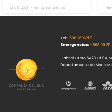
julio 17, 2025
No hay comentarios
may
Tel:
+598 26062121
Emergencias
:
+598 99 211
Gabriel Otero 6428 Of 04, 
Departamento de Montevid