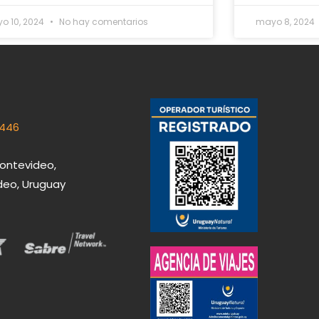
o 10, 2024
No hay comentarios
mayo 8, 2024
 446
Montevideo,
eo, Uruguay