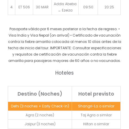
Addis Abeba
4
ET 506
30 MAR
09:50
20:25
→ Ezeiza
Pasaporte válido por 6 meses posterior a la fecha de regreso. •
Visa India y Visa Nepal (on arrival) • Certificado de vacunación
contra la fiebre amarilla colocada al menos 10 días antes de la
fecha de inicio del tour. IMPORTANTE: Consultar especificaciones
y requisitos de certificación de vacunación contra la fiebre
amarilla para pasajeros mayores de 60 años o no vacunados.
Hoteles
Destino (Noches)
Hotel previsto
Delhi (3 noches + Early Check-In)
Shangri-La o similar
Agra (2 noches)
Taj Agra o similar
Jaipur (3 noches)
Hilton o similar