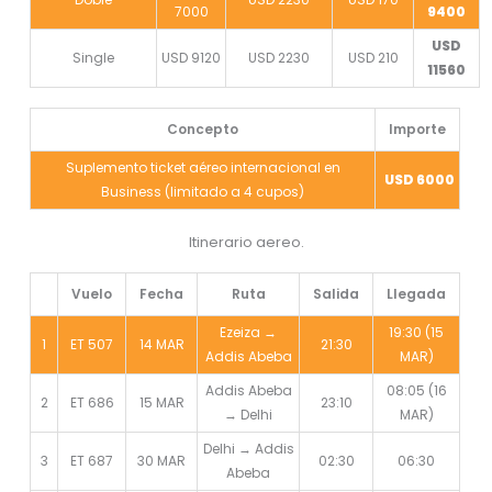
7000
9400
USD
Single
USD 9120
USD 2230
USD 210
11560
Concepto
Importe
Suplemento ticket aéreo internacional en
USD 6000
Business (limitado a 4 cupos)
Itinerario aereo.
Vuelo
Fecha
Ruta
Salida
Llegada
Ezeiza →
19:30 (15
1
ET 507
14 MAR
21:30
Addis Abeba
MAR)
Addis Abeba
08:05 (16
2
ET 686
15 MAR
23:10
→ Delhi
MAR)
Delhi → Addis
3
ET 687
30 MAR
02:30
06:30
Abeba