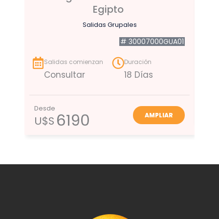
Egipto
Salidas Grupales
# 30007000GUA01
S
C
Salidas comienzan
Duración
Consultar
18 Días
Des
U$
Desde
6190
AMPLIAR
U$S