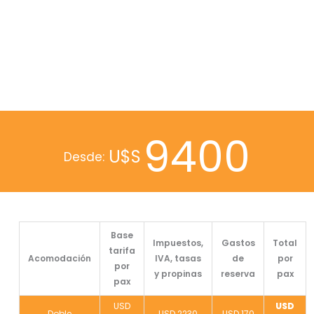
9400
U$S
Desde:
Base
Impuestos,
Gastos
Total
tarifa
Acomodación
IVA, tasas
de
por
por
y propinas
reserva
pax
pax
USD
USD
Doble
USD 2230
USD 170