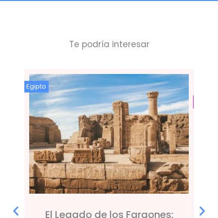
Te podría interesar
Egipto
Egipto
Salid
El Legado de los Faraones: