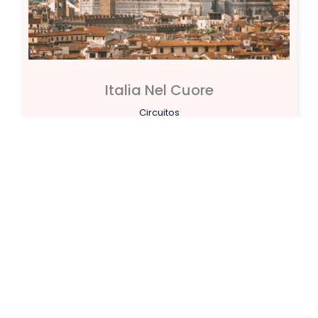
Italia Nel Cuore
Circuitos
# 1M001000SLD01
Salidas comienzan
Duración
04/05/2025
8 Días
Desde
1295
AMPLIAR
U$S