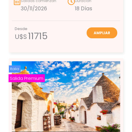
Salidas comienzan
Duración
30/11/2026
18 Días
Desde
11715
AMPLIAR
U$S
Italia
Salida Premium