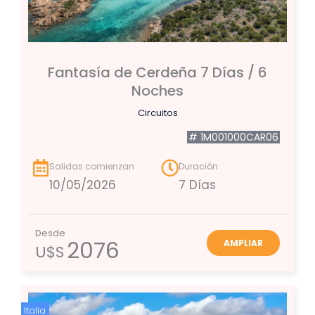
Fantasía de Cerdeña 7 Días / 6
Noches
Circuitos
# 1M001000CAR06
Salidas comienzan
Duración
10/05/2026
7 Días
Desde
2076
AMPLIAR
U$S
Italia