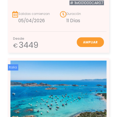
# 1M001000CAR07
Salidas comienzan
Duración
05/04/2026
11 Días
Desde
3449
AMPLIAR
€
Italia