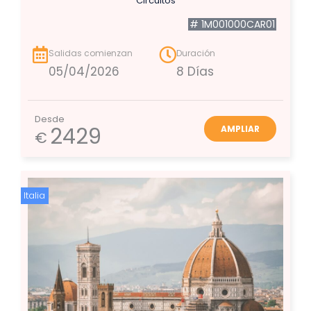
Circuitos
# 1M001000CAR01
Salidas comienzan
Duración
05/04/2026
8 Días
Desde
2429
AMPLIAR
€
Italia