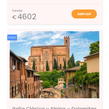
Desde
4602
AMPLIAR
€
Italia
Italia Clásica y Alpina – Dolomitas