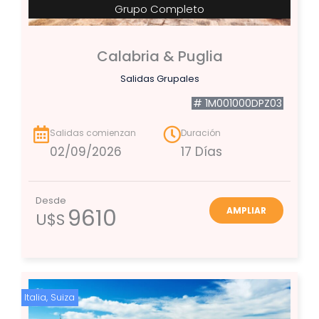
Grupo Completo
Calabria & Puglia
Salidas Grupales
# 1M001000DPZ03
Salidas comienzan
Duración
02/09/2026
17 Días
Desde
9610
AMPLIAR
U$S
Italia
,
Suiza