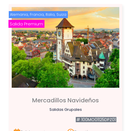
Alemania
,
Francia
,
Italia
,
Suiza
Salida Premium
Mercadillos Navideños
Salidas Grupales
# 100MO01125DPZ01