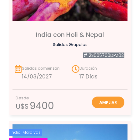
India con Holi & Nepal
Salidas Grupales
# 2S005700DPZ02
Salidas comienzan
Duración
14/03/2027
17 Días
Desde
9400
AMPLIAR
U$S
India
,
Maldivas