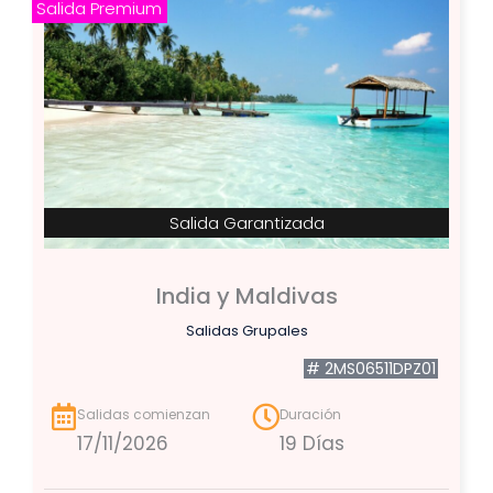
Salida Premium
Salida Garantizada
India y Maldivas
Salidas Grupales
# 2MS06511DPZ01
Salidas comienzan
Duración
17/11/2026
19 Días