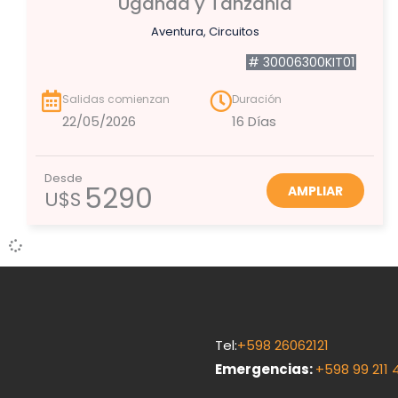
Uganda y Tanzania
Aventura
,
Circuitos
# 30006300KIT01
Salidas comienzan
Duración
22/05/2026
16 Días
Desde
5290
AMPLIAR
U$S
Tel:
+598 26062121
Emergencias
:
+598 99 211 