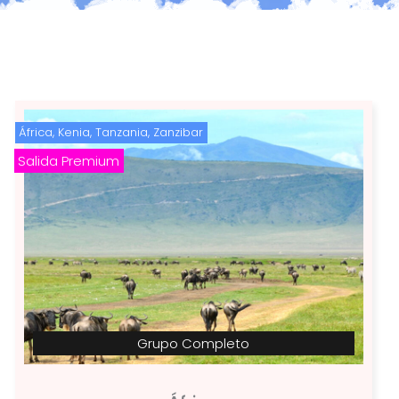
África
,
Kenia
,
Tanzania
,
Zanzibar
Salida Premium
Grupo Completo