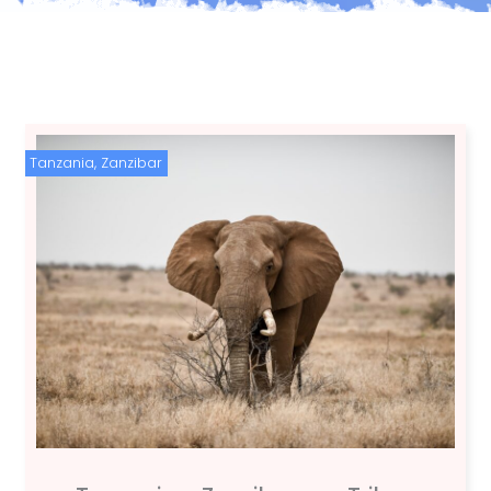
Tanzania
,
Zanzibar