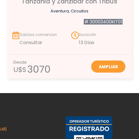
Tanzania y Zanzibar con Tribus
Aventura
,
Circuitos
# 30003400KIT01
Salidas comienzan
Duración
Consultar
13 Días
Desde
3070
AMPLIAR
U$S
446