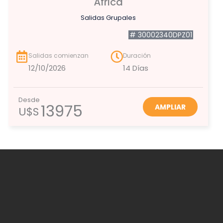
África
Salidas Grupales
# 30002340DPZ01
Salidas comienzan
Duración
12/10/2026
14 Días
Desde
13975
AMPLIAR
U$S