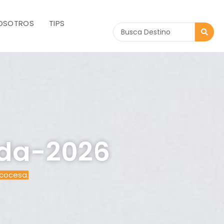
OSOTROS
TIPS
Search
...
nda-2026
scocesa.