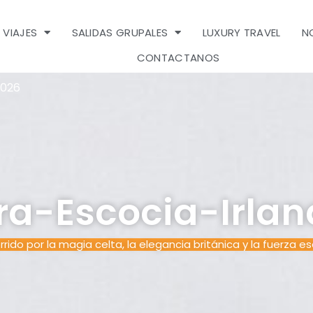
 VIAJES
SALIDAS GRUPALES
LUXURY TRAVEL
N
CONTACTANOS
2026
rra-Escocia-Irla
rrido por la magia celta, la elegancia británica y la fuerza e