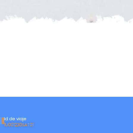
Id de viaje
1U001230SAT01