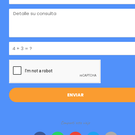
Consulte
por
este
Pregunta
ENVIAR
Compartí este viaje