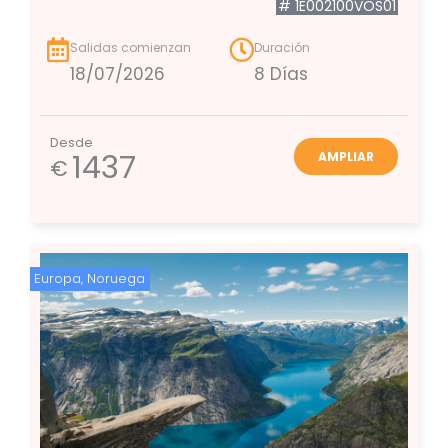
# 1E002100VOS01
Salidas comienzan
Duración
18/07/2026
8 Días
Desde
1437
AMPLIAR
€
Europa
,
Noruega