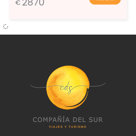
2870
€