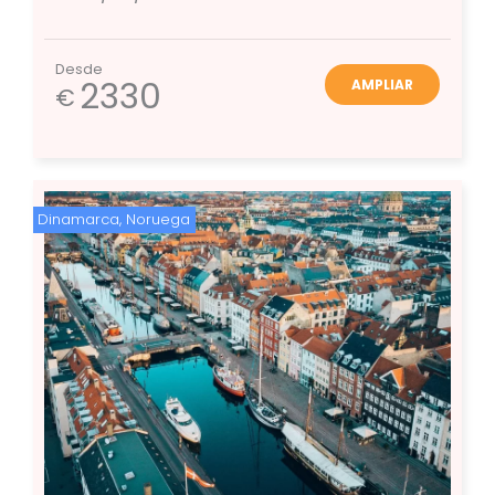
Desde
2330
AMPLIAR
€
Dinamarca
,
Noruega