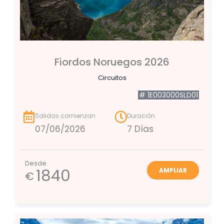
Fiordos Noruegos 2026
Circuitos
# 1E003000SLD01
Salidas comienzan
Duración
07/06/2026
7 Días
Desde
1840
AMPLIAR
€