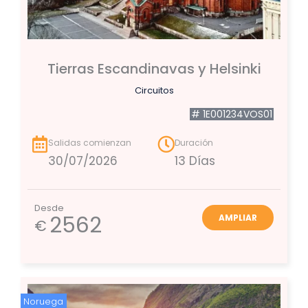
Tierras Escandinavas y Helsinki
Circuitos
# 1E001234VOS01
Salidas comienzan
Duración
30/07/2026
13 Días
Desde
2562
AMPLIAR
€
Noruega