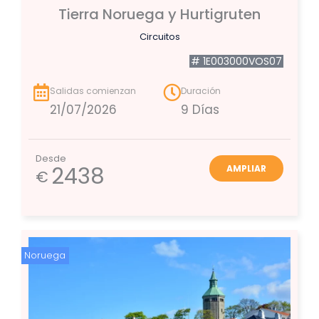
Tierra Noruega y Hurtigruten
Circuitos
# 1E003000VOS07
Salidas comienzan
Duración
21/07/2026
9 Días
Desde
2438
AMPLIAR
€
Noruega