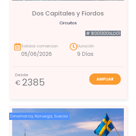
Dos Capitales y Fiordos
Circuitos
# 1E001300SLD01
Salidas comienzan
Duración
05/06/2026
9 Días
Desde
2385
AMPLIAR
€
Dinamarca
,
Noruega
,
Suecia