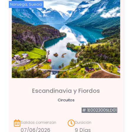
Noruega
,
Suecia
Escandinavia y Fiordos
Circuitos
# 1E002300SLD01
Salidas comienzan
Duración
07/06/2026
9 Días