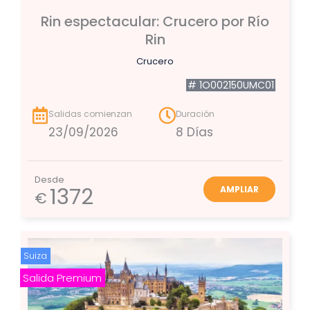
Rin espectacular: Crucero por Río
Rin
Crucero
# 1O002150UMC01
Salidas comienzan
Duración
23/09/2026
8 Días
Desde
1372
AMPLIAR
€
Suiza
Salida Premium