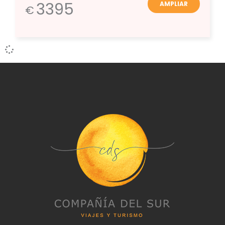
3395
AMPLIAR
€