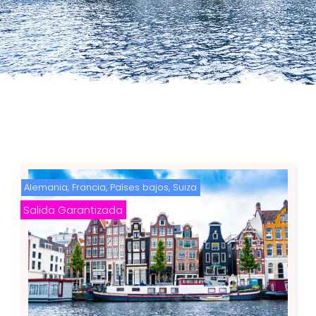
Alemania
,
Francia
,
Países bajos
,
Suiza
Salida Garantizada