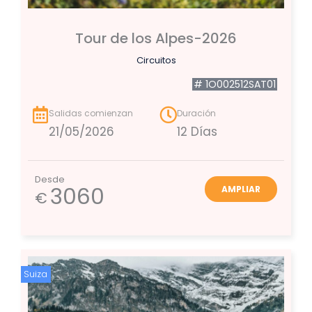
Tour de los Alpes-2026
Circuitos
# 1O002512SAT01
Salidas comienzan
Duración
21/05/2026
12 Días
Desde
3060
AMPLIAR
€
Suiza