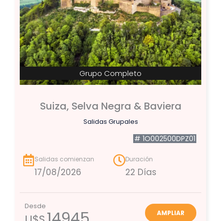
Grupo Completo
Suiza, Selva Negra & Baviera
Salidas Grupales
# 1O002500DPZ01
Salidas comienzan
Duración
17/08/2026
22 Días
Desde
14945
AMPLIAR
U$S