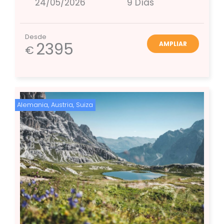
24/05/2026
9 Días
Desde
2395
AMPLIAR
€
Alemania
,
Austria
,
Suiza