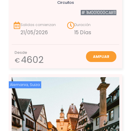
Circuitos
# 1M001000CAR11
Salidas comienzan
Duración
21/05/2026
15 Días
Desde
4602
AMPLIAR
€
Alemania
,
Suiza