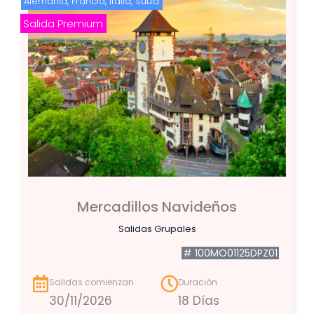
Alemania
,
Francia
,
Italia
,
Suiza
Salida Premium
Mercadillos Navideños
Salidas Grupales
# 100MO01125DPZ01
Salidas comienzan
Duración
30/11/2026
18 Días