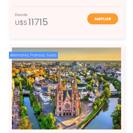
Desde
11715
AMPLIAR
U$S
Alemania
,
Francia
,
Suiza