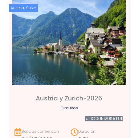
Austria
,
Suiza
Austria y Zurich-2026
Circuitos
# 1O005120SAT01
Salidas comienzan
Duración