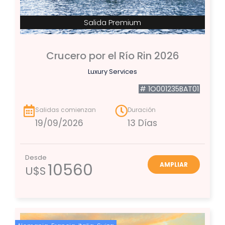
Salida Premium
Crucero por el Río Rin 2026
Luxury Services
# 1O001235BAT01
Salidas comienzan
Duración
19/09/2026
13 Días
Desde
10560
AMPLIAR
U$S