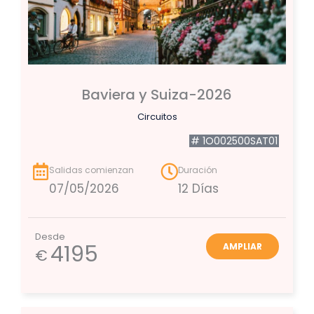
Baviera y Suiza-2026
Circuitos
# 1O002500SAT01
Salidas comienzan
Duración
07/05/2026
12 Días
Desde
4195
AMPLIAR
€