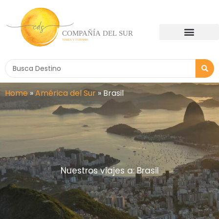
Ir
al
contenido
Search
...
Home
»
América del Sur
»
Brasil
Nuestros viajes a: Brasil